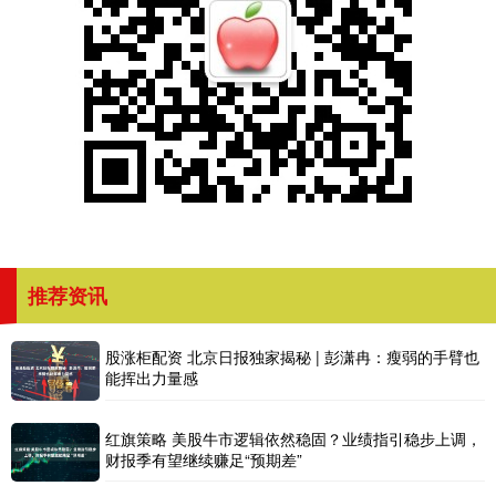
推荐资讯
股涨柜配资 北京日报独家揭秘 | 彭潇冉：瘦弱的手臂也
能挥出力量感
红旗策略 美股牛市逻辑依然稳固？业绩指引稳步上调，
财报季有望继续赚足“预期差”