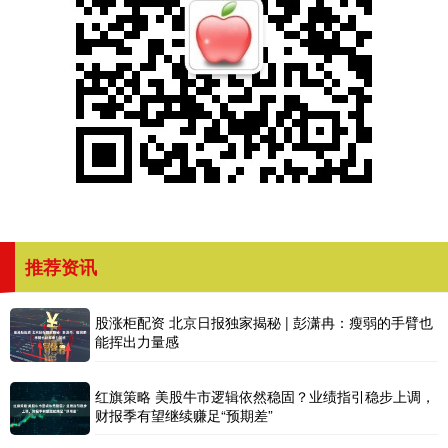
推荐资讯
股涨柜配资 北京日报独家揭秘 | 彭潇冉：瘦弱的手臂也
能挥出力量感
红旗策略 美股牛市逻辑依然稳固？业绩指引稳步上调，
财报季有望继续赚足“预期差”