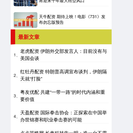
将迎来十年最大转型风口
天牛配资 期待上映！电影《731》发
布勿忘版预告
最新文章
老虎配资 伊朗外交部发言人：目前没有与
1、
美国会谈
红牡丹配资 特朗普高调宣布谈判，伊朗隔
2、
天就“打脸”
粤友优配 共建“一带一路”的时代内涵和重
3、
要价值
天盈配资 国际拳击协会：正探索在中国举
4、
办世锦赛和职业拳击赛的可能
点点策略网 长鑫科技朱一明：造一台不需