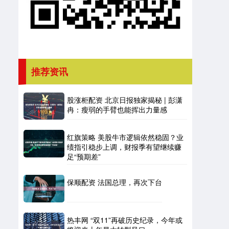
推荐资讯
股涨柜配资 北京日报独家揭秘 | 彭潇
冉：瘦弱的手臂也能挥出力量感
红旗策略 美股牛市逻辑依然稳固？业
绩指引稳步上调，财报季有望继续赚
足“预期差”
保顺配资 法国总理，再次下台
热丰网 “双11”再破历史纪录，今年或