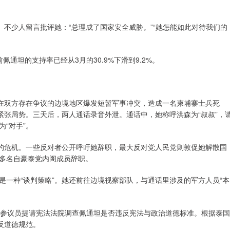
。不少人留言批评她：“总理成了国家安全威胁。”“她怎能如此对待我们的
通坦的支持率已经从3月的30.9%下滑到9.2%。
队在双方存在争议的边境地区爆发短暂军事冲突，造成一名柬埔寨士兵死
紧张局势。三天后，两人通话录音外泄。通话中，她称呼洪森为“叔叔”，
“对手”。
有的危机。一些反对者公开呼吁她辞职，最大反对党人民党则敦促她解散国
多名自豪泰党内阁成员辞职。
一种“谈判策略”。她还前往边境视察部队，与通话里涉及的军方人员“本
名参议员提请宪法法院调查佩通坦是否违反宪法与政治道德标准。根据泰国
反道德规范。