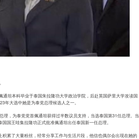
。
。佩通坦本科毕业于泰国朱拉隆功大学政治学院，后赴英国萨里大学攻读国
23年大选中她是为泰党总理候选人之一。
举新总理，为泰党党首佩通坦获得过半数议员支持，当选泰国第31任总理。当
，泰国国王哇集拉隆功正式批准佩通坦出任泰国新一任总理。
台上积累了大量粉丝，经常分享工作与生活片段，他信也偶尔会出现在她的