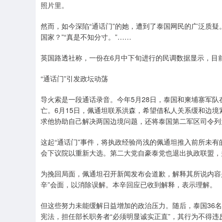
照片里。
然而，如今深陷“通话门”的她，遭到了泰国网民的广泛质疑
国家？”“真是不知分寸。”……
英国路透社称，一份在6月中下旬进行的民调数据显示，目前佩
“通话门”引发政坛动荡
导火索是一段通话录音。今年5月28日，泰国和柬埔寨军
亡。6月15日，佩通坦联系洪森，希望借私人关系缓和边境
求他协助自己解决两国边境问题，还将泰国第二军区司令列为
这起“通话门”事件，将执政经验尚浅的佩通坦推入前所未
会下议院以重新大选。第二大党自豪泰党也退出执政联盟，
为挽回局面，佩通坦召开新闻发布会道歉，解释其所说内容是
辛”会面，以消除误解。本辛回应已收到解释，表示理解。
但这些努力未能缓解日益增加的政治压力。随后，泰国36
宪法，担任部长职务者“必须明显诚实正直”，其行为不得违