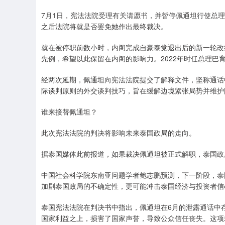
7月1日，宪法法院受理有关请愿书，并暂停佩通坦行使总
之后法院将就是否罢免她作出最终裁决。
就在被停职前数小时，内阁完成自豪泰党退出后的新一轮改
先例，希望以此保留在内阁的影响力。2022年时任总理
经两次延期，佩通坦向宪法法院提交了解释文件，坚称通话中
际谈判原则的外交谈判技巧，旨在缓解边境紧张局势并维护
谁来接替佩通坦？
此次宪法法院的判决将影响未来泰国政局的走向。
据泰国媒体此前报道，如果裁决佩通坦被正式解职，泰国政
中国社会科学院东南亚问题学者鲍志鹏预测，下一阶段，泰国
加剧泰国政局的不确定性，更可能冲击泰国经济与投资者信
泰国宪法法院在判决书中指出，佩通坦在6月的泄露通话中
国家利益之上，损害了国家声誉，导致公众信任丧失。这项