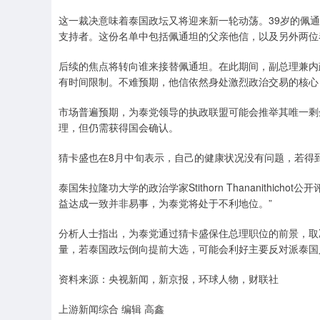
这一裁决意味着泰国政坛又将迎来新一轮动荡。39岁的佩通
支持者。这份名单中包括佩通坦的父亲他信，以及另外两位
后续的焦点将转向谁来接替佩通坦。在此期间，副总理兼内
有时间限制。不难预期，他信依然身处激烈政治交易的核心
市场普遍预期，为泰党领导的执政联盟可能会推举其唯一剩
理，但仍需获得国会确认。
猜卡盛也在8月中旬表示，自己的健康状况没有问题，若得
泰国朱拉隆功大学的政治学家Stithorn Thananithi
益达成一致并非易事，为泰党将处于不利地位。”
分析人士指出，为泰党通过猜卡盛保住总理职位的前景，取
量，若泰国政坛倒向提前大选，可能会利好主要反对派泰国
资料来源：央视新闻，新京报，环球人物，财联社
上游新闻综合 编辑 高鑫