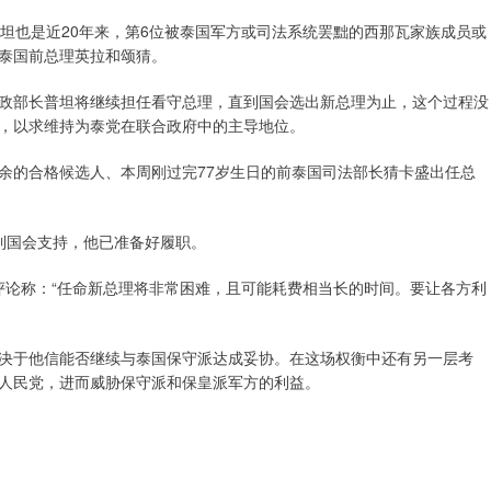
坦也是近20年来，第6位被泰国军方或司法系统罢黜的西那瓦家族成员或
泰国前总理英拉和颂猜。
政部长普坦将继续担任看守总理，直到国会选出新总理为止，这个过程没
，以求维持为泰党在联合政府中的主导地位。
余的合格候选人、本周刚过完77岁生日的前泰国司法部长猜卡盛出任总
到国会支持，他已准备好履职。
chot公开评论称：“任命新总理将非常困难，且可能耗费相当长的时间。要让各方利
决于他信能否继续与泰国保守派达成妥协。在这场权衡中还有另一层考
人民党，进而威胁保守派和保皇派军方的利益。