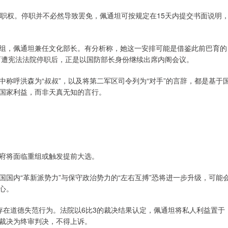
理职权。停职并不必然导致罢免，佩通坦可按规定在15天内提交书面说明
组，佩通坦兼任文化部长。有分析称，她这一安排可能是借鉴此前巴育的
巴育遭宪法法院停职后，正是以国防部长身份继续出席内阁会议。
称呼洪森为“叔叔”，以及将第二军区司令列为“对手”的言辞，都是基于
国家利益，而非天真无知的言行。
府将面临重组或触发提前大选。
国内“革新派势力”与保守政治势力的“左右互搏”恐将进一步升级，可能
心。
存在道德失范行为。法院以6比3的裁决结果认定，佩通坦将私人利益置于
裁决为终审判决，不得上诉。