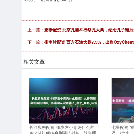
上一篇：
宏泰配资 北京孔庙举行祭孔大典，纪念孔子诞辰2
下一篇：
指南针配资 西方石油大跌7.5%，出售OxyCh
相关文章
长红典融配资 48岁左小青凭什么逆
七星配资 “
袭？从绯闻缠身到演技封神，陈道明
添一把“火”