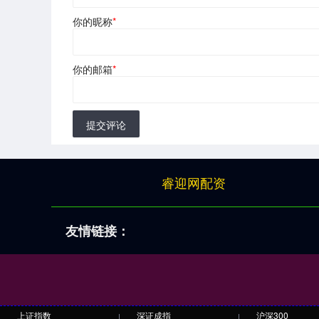
你的昵称
*
你的邮箱
*
提交评论
睿迎网配资
友情链接：
上证指数
深证成指
沪深300