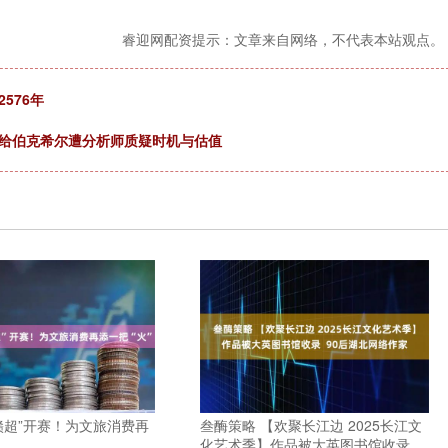
睿迎网配资提示：文章来自网络，不代表本站观点。
576年
em给伯克希尔遭分析师质疑时机与估值
赣超”开赛！为文旅消费再
叁酶策略 【欢聚长江边 2025长江文
化艺术季】作品被大英图书馆收录