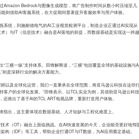
mazon Bedrock与图像生成模型，将广告制作时间从数小时压缩至几
宝新能则借助AI客服系统，在大促期间显著提升客服效率与用户体验。
系统，到施耐德电气的AI工业视觉检测平台，制造企业正通过AI实现从
术）与IT（信息技术）融合是AI落地的前提，而数据基础是实现这一跨
“三横一纵”支持体系。田锋解释道，“三横”包括覆盖全球的基础设施与A
纵”则是深耕行业的解决方案能力。
深耕以及全球化运营，我们一直秉承在全球范围，将亚马逊云科技在这些
持客户的全球化发展。”田锋表示。以TCL实业为例，其借助亚马逊云科
还推出了基于AI的TCL ART电视品牌，重新打造用户体验。
田锋指出，这主要体现在数据基础、人才短缺与工程化难度上。
营技术（OT）融合上面临挑战。在AI快速发展的今天，企业能否更好地驾
架构（IDF）等工具，帮助企业打通OT与IT数据，为AI应用奠定基础。