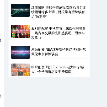
红旗策略 美股牛市逻辑依然稳固？业
绩指引稳步上调，财报季有望继续赚
足“预期差”
股利网配资 中秋佳节！来端州府城赴
一场古今交融的光影盛宴吧！附停车
攻略→
度
易融配资 NBA球星安特托昆博和阿尔
佩伦申京解除误会
升
中承配资 荆州市2026年电大中专/成
人中专学历报名及学费指南
用